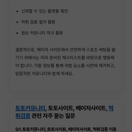
신뢰할 수 있는 플랫폼 확인
먹튀 검증 절차 활용
정보 커뮤니티 적극 활용
결론적으로, 메이저 사이트에서 안전하게 스포츠 베팅을 즐
기기 위해서는 미리 준비된 체크리스트를 바탕으로 행동해
야 합니다. 각종 정보를 통해 위험 요소를 사전에 제거하고,
믿음직한 커뮤니티와 함께 하세요.
토토커뮤니티
, 토토사이트, 메이저사이트,
먹
튀검증
관련 자주 묻는 질문
Q1. 토토커뮤니티, 토토사이트, 메이저사이트, 먹튀검증 이용