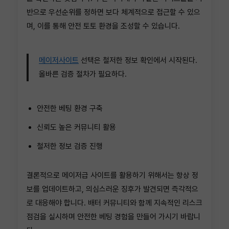
반으로 우선순위를 정하면 보다 체계적으로 접근할 수 있으
며, 이를 통해 안전 토토 환경을 조성할 수 있습니다.
메이저사이트
선택은 철저한 정보 확인에서 시작된다.
올바른 검증 절차가 필요하다.
안전한 베팅 환경 구축
신뢰도 높은 커뮤니티 활용
철저한 정보 검증 진행
결론적으로 메이저급 사이트를 활용하기 위해서는 항상 정
보를 업데이트하고, 의심스러운 징후가 발견되면 즉각적으
로 대응해야 합니다. 배터 커뮤니티와 함께 지속적인 리스크
점검을 실시하며 안전한 베팅 경험을 만들어 가시기 바랍니