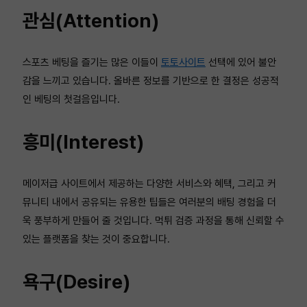
관심(Attention)
스포츠 베팅을 즐기는 많은 이들이
토토사이트
선택에 있어 불안
감을 느끼고 있습니다. 올바른 정보를 기반으로 한 결정은 성공적
인 베팅의 첫걸음입니다.
흥미(Interest)
메이저급 사이트에서 제공하는 다양한 서비스와 혜택, 그리고 커
뮤니티 내에서 공유되는 유용한 팁들은 여러분의 배팅 경험을 더
욱 풍부하게 만들어 줄 것입니다. 먹튀 검증 과정을 통해 신뢰할 수
있는 플랫폼을 찾는 것이 중요합니다.
욕구(Desire)