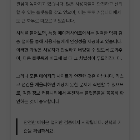
관심이 높아지고 있습니다. 많은 사용자들이 안전하고 신뢰
할 수 있는 플랫폼을 찾고 있으며, 이는 토토 커뮤니티에서
도 큰 화두로 떠오르고 있습니다.
사례를 들어보면, 특정 메이저사이트에서는 엄격한 먹튀 검
증 절차를 통해 사용자들에게 안정성을 제공하고 있습니다.
이러한 과정은 사용자가 안심하고 베팅할 수 있도록 도와주
며, 다른 플랫폼과 비교해 볼 때 그 차별성이 두드러집니다.
그러나 모든 메이저급 사이트가 안전한 것은 아닙니다. 리스
크 점검을 게을리하면 예상치 못한 문제에 직면할 수 있으므
로, 각종 정보 커뮤니티에서 추천하는 플랫폼들을 꼼꼼히 확
인하는 것이 중요합니다.
안전한 베팅은 철저한 검증에서 시작됩니다. 선택의 기
준을 확립하세요.