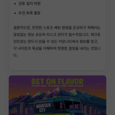
검증 절차 마련
추천 목록 활용
결론적으로, 안전한 스포츠 베팅 환경을 조성하기 위해서는
끊임없는 정보 공유와 리스크 관리가 필수적입니다. 체크포
인트로는 반드시 믿을 수 있는 커뮤니티에서 정보를 얻고,
각 사이트의 특성을 이해하여 현명한 결정을 내리는 것입니
다.