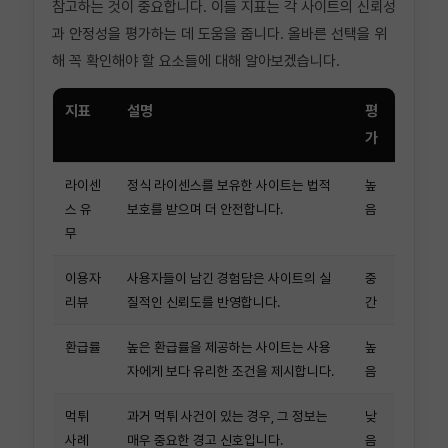
참고하는 것이 중요합니다. 이들 지표는 각 사이트의 신뢰성
과 안정성을 평가하는 데 도움을 줍니다. 올바른 선택을 위
해 꼭 확인해야 할 요소들에 대해 알아보겠습니다.
지표
설명
평
가
라이센
정식 라이센스를 보유한 사이트는 법적
높
스 유
보호를 받으며 더 안전합니다.
음
무
이용자
사용자들이 남긴 경험담은 사이트의 실
중
리뷰
질적인 신뢰도를 반영합니다.
간
환급률
높은 환급률을 제공하는 사이트는 사용
높
자에게 보다 유리한 조건을 제시합니다.
음
먹튀
과거 먹튀 사건이 있는 경우, 그 정보는
낮
사례
매우 중요한 경고 신호입니다.
음