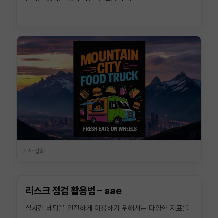
기사 삽화
리스크 점검 활용법 – aae
실시간 베팅을 안전하게 이용하기 위해서는 다양한 지표를