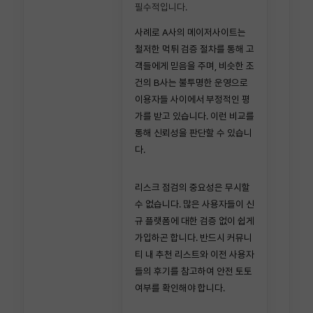
필수적입니다.
사례로 A사의 메이저사이트는
철저한 먹튀 검증 절차를 통해 고
객들에게 믿음을 주며, 비슷한 조
건의 B사는 불투명한 운영으로
이용자들 사이에서 부정적인 평
가를 받고 있습니다. 이런 비교를
통해 신뢰성을 판단할 수 있습니
다.
리스크 점검의 중요성은 무시할
수 없습니다. 많은 사용자들이 신
규 플랫폼에 대한 검증 없이 쉽게
가입하곤 합니다. 반드시 커뮤니
티 내 추천 리스트와 이전 사용자
들의 후기를 참고하여 안전 토토
여부를 확인해야 합니다.