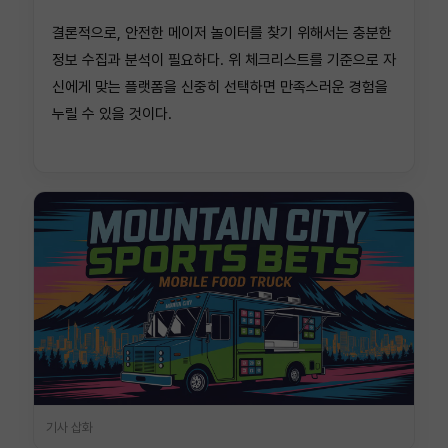
결론적으로, 안전한 메이저 놀이터를 찾기 위해서는 충분한
정보 수집과 분석이 필요하다. 위 체크리스트를 기준으로 자
신에게 맞는 플랫폼을 신중히 선택하면 만족스러운 경험을
누릴 수 있을 것이다.
기사 삽화