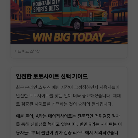
지표 비교 스냅샷
안전한 토토사이트 선택 가이드
최근 온라인 스포츠 베팅 시장이 급성장하면서 사용자들이
안전한 토토사이트를 찾는 일이 더욱 중요해졌습니다. 제대
로 검증된 사이트를 선택하는 것이 승리의 열쇠입니다.
예를 들어, A라는 메이저사이트는 전문적인 먹튀검증 절차
를 통해 신뢰성을 높이고 있습니다. 반면 B라는 사이트는 이
용자들로부터 불만이 많아 검증 리스트에서 제외되었습니