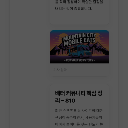
를 적극 활용하여 확실한 결정을
내리는 것이 중요합니다.
기사 삽화
배터 커뮤니티 핵심 정
리 – 810
최근 스포츠 베팅 사이트에 대한
관심이 증가하면서, 사용자들이
메이저 놀이터를 찾는 빈도가 높