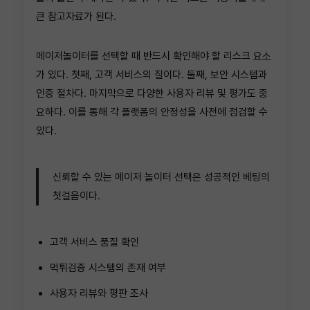
큰 참고자료가 된다.
메이저놀이터를 선택할 때 반드시 확인해야 할 리스크 요소
가 있다. 첫째, 고객 서비스의 질이다. 둘째, 보안 시스템과
인증 절차다. 마지막으로 다양한 사용자 리뷰 및 평가도 중
요하다. 이를 통해 각 플랫폼의 안정성을 사전에 점검할 수
있다.
신뢰할 수 있는 메이저 놀이터 선택은 성공적인 베팅의
첫걸음이다.
고객 서비스 품질 확인
먹튀검증 시스템의 존재 여부
사용자 리뷰와 평판 조사