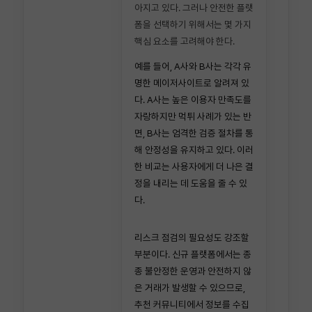
아지고 있다. 그러나 안전한 플랫
폼을 선택하기 위해서는 몇 가지
핵심 요소를 고려해야 한다.
예를 들어, A사와 B사는 각각 유
명한 메이저사이트로 알려져 있
다. A사는 높은 이용자 만족도를
자랑하지만 먹튀 사례가 있는 반
면, B사는 엄격한 검증 절차를 통
해 안정성을 유지하고 있다. 이러
한 비교는 사용자에게 더 나은 결
정을 내리는 데 도움을 줄 수 있
다.
리스크 점검의 필요성도 강조할
부분이다. 신규 플랫폼에서는 종
종 불안정한 운영과 안전하지 않
은 거래가 발생할 수 있으므로,
추천 커뮤니티에서 정보를 수집