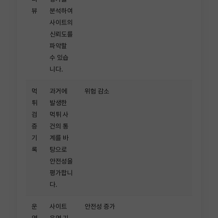
뷰
분석하여
사이트의
신뢰도를
파악할
수 있습
니다.
먹
과거에
위험 감소
튀
발생한
검
먹튀 사
증
건의 통
기
계를 바
록
탕으로
안전성을
평가합니
다.
운
사이트
안전성 증가
영
운영 기