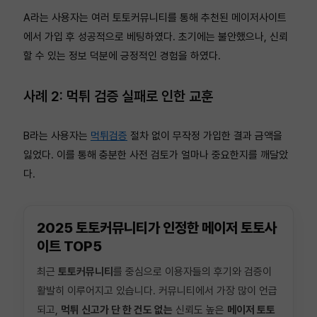
A라는 사용자는 여러 토토커뮤니티를 통해 추천된 메이저사이트
에서 가입 후 성공적으로 베팅하였다. 초기에는 불안했으나, 신뢰
할 수 있는 정보 덕분에 긍정적인 경험을 하였다.
사례 2: 먹튀 검증 실패로 인한 교훈
B라는 사용자는
먹튀검증
절차 없이 무작정 가입한 결과 금액을
잃었다. 이를 통해 충분한 사전 검토가 얼마나 중요한지를 깨달았
다.
2025 토토커뮤니티가 인정한 메이저 토토사
이트 TOP5
최근
토토커뮤니티
를 중심으로 이용자들의 후기와 검증이
활발히 이루어지고 있습니다. 커뮤니티에서 가장 많이 언급
되고,
먹튀 신고가 단 한 건도 없는
신뢰도 높은
메이저 토토