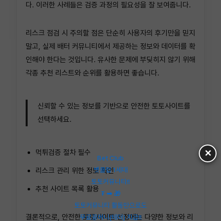
다. 이러한 사례들은 검증 과정의 필요성을 잘 보여줍니다.
리스크 점검 시 주의할 점은 단순히 사용자의 후기만을 믿지
말고, 실제 배터 커뮤니티에서 제공하는 정보와 데이터를 확
인해야 한다는 것입니다. 유사한 문제에 부딪히지 않기 위해
각종 추천 리스트와 순위를 활용하면 좋습니다.
신뢰할 수 있는 정보를 기반으로 안전한 토토사이트를
선택하세요.
먹튀검증 절차 필수
✕
Bet Club
벳클럽 1세대
리스크 관리 위한 정보 확인
토토커뮤니티!!
추천 사이트 목록 활용
₮
➡
🎁
토토커뮤니티 활동만으로도
결론적으로, 안전한 토토사이트 선정에는 다양한 정보와 리
무료꽁머니(테더) 지급!!