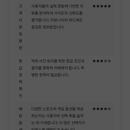
고
사용자들의 실제 경험에 기반한 리
★★★★★
객
뷰를 분석하여 사이트의 신뢰도를
리
평가합니다. 커뮤니티의 피드백은
뷰
중요한 정보원입니다.
및
평
판
환
먹튀 사건 방지를 위한 환급 조건과
★★★☆☆
급
절차를 명확히 이해해야 합니다. 투
정
명한 정책이 필요합니다.
책
확
인
베
다양한 스포츠와 게임 옵션을 제공
★★★★☆
팅
하는지는 사용자의 선택 폭을 넓히
옵
는 데 기여합니다. 더 많은 선택지가
션
있을수록 매력도가 높습니다.