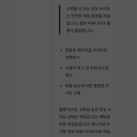
신뢰할 수 있는 토토 사이트
는 안전한 게임 환경을 제공
합니다. 정보 커뮤니티의 활
용이 필요합니다.
검증된 메이저급 사이트만
선택하기
사용자 후기 및 추천 리스트
확인
위험 요소에 대한 충분한 리
서치 수행
결론적으로, 신뢰성 높은 토토 사
이트 선택은 책임감 있는 베팅을
위한 첫걸음입니다. 매니저로서
각종 정보 커뮤니티와 리뷰 자료